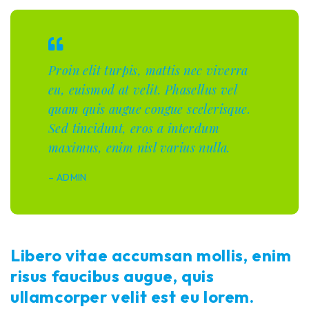
Proin elit turpis, mattis nec viverra
eu, euismod at velit. Phasellus vel
quam quis augue congue scelerisque.
Sed tincidunt, eros a interdum
maximus, enim nisl varius nulla.
– ADMIN
Libero vitae accumsan mollis, enim
risus faucibus augue, quis
ullamcorper velit est eu lorem.