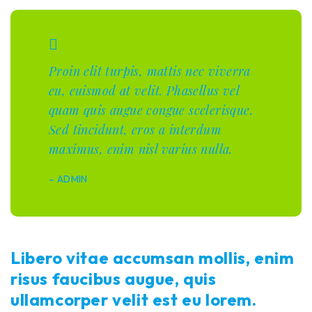
Proin elit turpis, mattis nec viverra
eu, euismod at velit. Phasellus vel
quam quis augue congue scelerisque.
Sed tincidunt, eros a interdum
maximus, enim nisl varius nulla.
– ADMIN
Libero vitae accumsan mollis, enim
risus faucibus augue, quis
ullamcorper velit est eu lorem.