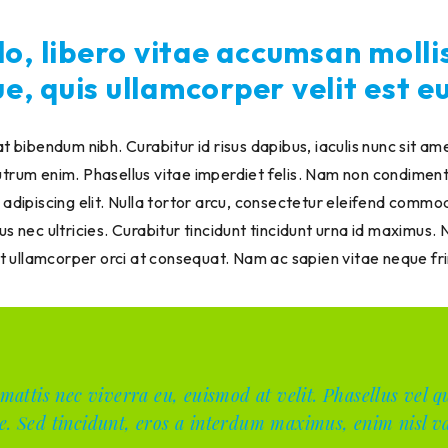
 libero vitae accumsan mollis
e, quis ullamcorper velit est e
t bibendum nibh. Curabitur id risus dapibus, iaculis nunc sit amet
utrum enim. Phasellus vitae imperdiet felis. Nam non condime
 adipiscing elit. Nulla tortor arcu, consectetur eleifend commo
us nec ultricies. Curabitur tincidunt tincidunt urna id maximus.
unt ullamcorper orci at consequat. Nam ac sapien vitae neque fr
, mattis nec viverra eu, euismod at velit. Phasellus vel
e. Sed tincidunt, eros a interdum maximus, enim nisl va