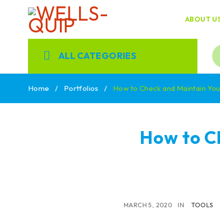
ABOUT U
ALL CATEGORIES
Home
/
Portfolios
/
How to Check and Maintain Yo
How to C
MARCH 5, 2020
IN
TOOLS