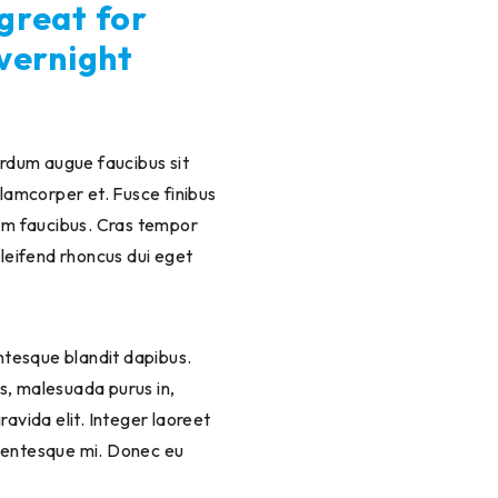
 great for
overnight
terdum augue faucibus sit
llamcorper et. Fusce finibus
um faucibus. Cras tempor
eleifend rhoncus dui eget
lentesque blandit dapibus.
s, malesuada purus in,
ravida elit. Integer laoreet
llentesque mi. Donec eu