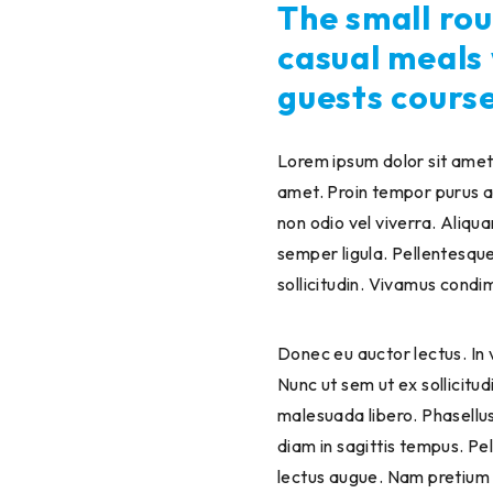
The small rou
casual meals 
guests cours
Lorem ipsum dolor sit amet,
amet. Proin tempor purus ac
non odio vel viverra. Aliq
semper ligula. Pellentesque
sollicitudin. Vivamus condi
Donec eu auctor lectus. In ve
Nunc ut sem ut ex sollicitu
malesuada libero. Phasellus
diam in sagittis tempus. P
lectus augue. Nam pretium or