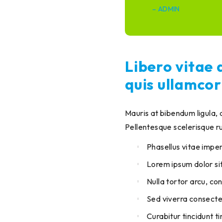
– ADMIN
Libero vitae 
quis ullamcor
Mauris at bibendum ligula, a
Pellentesque scelerisque r
Phasellus vitae impe
Lorem ipsum dolor sit
Nulla tortor arcu, c
Sed viverra consectet
Curabitur tincidunt t