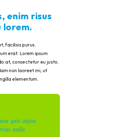
, enim risus
u lorem.
, facilisis purus.
ntum erat. Lorem ipsum
do at, consectetur eu justo.
 Nam non laoreet mi, ut
ingilla elementum.
 quam quis augue
rius nulla.