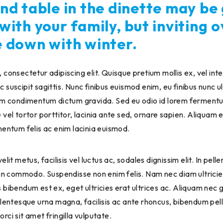
nd table in the dinette may be
with your family, but inviting 
e down with winter.
 consectetur adipiscing elit. Quisque pretium mollis ex, vel in
 suscipit sagittis. Nunc finibus euismod enim, eu finibus nunc u
uam condimentum dictum gravida. Sed eu odio id lorem ferment
 vel tortor porttitor, lacinia ante sed, ornare sapien. Aliquam 
mentum felis ac enim lacinia euismod.
lit metus, facilisis vel luctus ac, sodales dignissim elit. In pel
din commodo. Suspendisse non enim felis. Nam nec diam ultricie
 bibendum est ex, eget ultricies erat ultrices ac. Aliquam nec g
ellentesque urna magna, facilisis ac ante rhoncus, bibendum pe
ci sit amet fringilla vulputate.