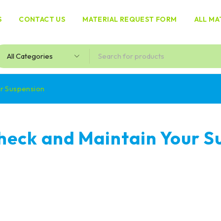
S
CONTACT US
MATERIAL REQUEST FORM
ALL MA
ur Suspension
heck and Maintain Your S