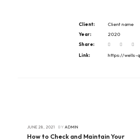
Client:
Client name
Year:
2020
Share:
Link:
https://wells
JUNE 28, 2021
BY
ADMIN
How to Check and Maintain Your